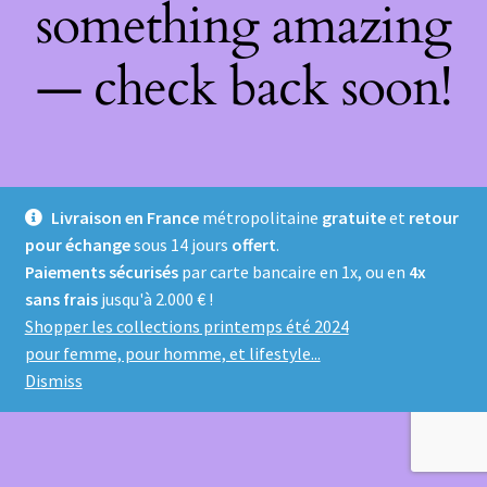
something amazing
— check back soon!
Livraison en France
métropolitaine
gratuite
et
retour
pour échange
sous 14 jours
offert
.
Paiements sécurisés
par carte bancaire en 1x, ou en
4x
sans frais
jusqu'à 2.000 € !
Shopper les collections printemps été 2024
pour femme, pour homme, et lifestyle...
Dismiss