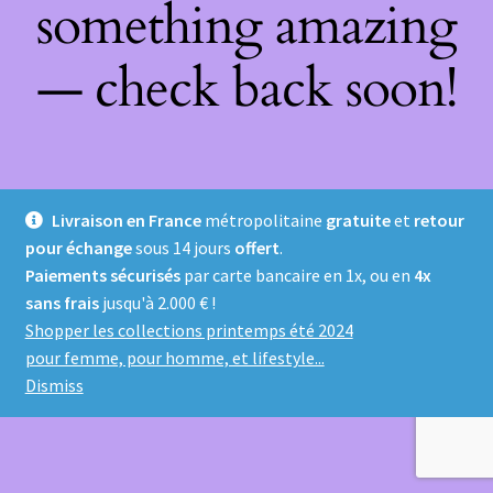
something amazing
— check back soon!
Livraison en France
métropolitaine
gratuite
et
retour
pour échange
sous 14 jours
offert
.
Paiements sécurisés
par carte bancaire en 1x, ou en
4x
sans frais
jusqu'à 2.000 € !
Shopper les collections printemps été 2024
pour femme, pour homme, et lifestyle...
Dismiss