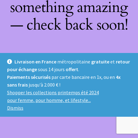
something amazing
— check back soon!
Livraison en France
métropolitaine
gratuite
et
retour
pour échange
sous 14 jours
offert
.
Paiements sécurisés
par carte bancaire en 1x, ou en
4x
sans frais
jusqu'à 2.000 € !
Shopper les collections printemps été 2024
pour femme, pour homme, et lifestyle...
Dismiss