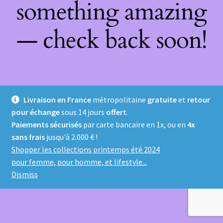
something amazing
— check back soon!
Livraison en France
métropolitaine
gratuite
et
retour
pour échange
sous 14 jours
offert
.
Paiements sécurisés
par carte bancaire en 1x, ou en
4x
sans frais
jusqu'à 2.000 € !
Shopper les collections printemps été 2024
pour femme, pour homme, et lifestyle...
Dismiss