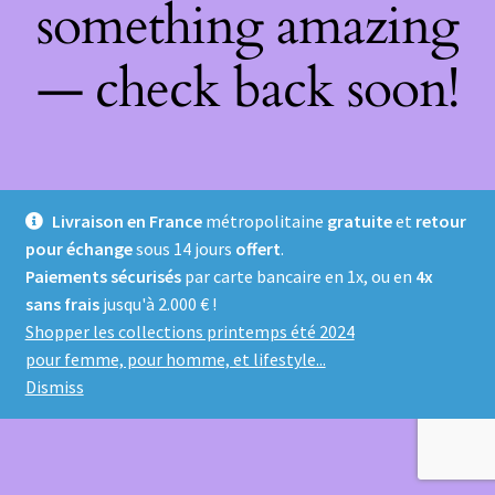
something amazing
— check back soon!
Livraison en France
métropolitaine
gratuite
et
retour
pour échange
sous 14 jours
offert
.
Paiements sécurisés
par carte bancaire en 1x, ou en
4x
sans frais
jusqu'à 2.000 € !
Shopper les collections printemps été 2024
pour femme, pour homme, et lifestyle...
Dismiss