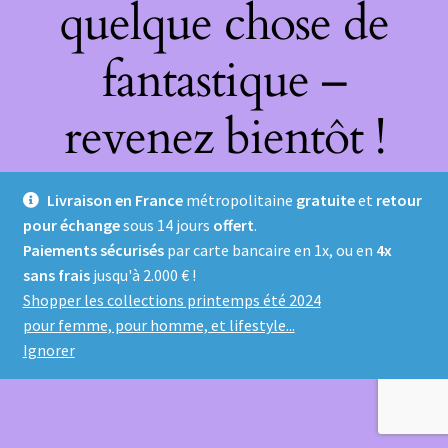
quelque chose de
fantastique –
revenez bientôt !
Livraison en France
métropolitaine
gratuite
et
retour
pour échange
sous 14 jours
offert
.
Paiements sécurisés
par carte bancaire en 1x, ou en
4x
sans frais
jusqu'à 2.000 € !
Shopper les collections printemps été 2024
pour femme, pour homme, et lifestyle...
Ignorer