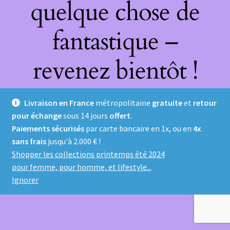
quelque chose de
fantastique –
revenez bientôt !
Livraison en France
métropolitaine
gratuite
et
retour
pour échange
sous 14 jours
offert
.
Paiements sécurisés
par carte bancaire en 1x, ou en
4x
sans frais
jusqu'à 2.000 € !
Shopper les collections printemps été 2024
pour femme, pour homme, et lifestyle...
Ignorer