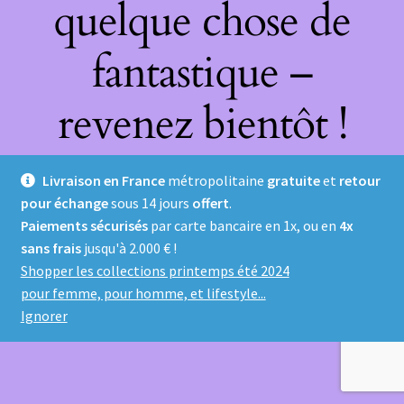
quelque chose de
fantastique –
revenez bientôt !
Livraison en France
métropolitaine
gratuite
et
retour
pour échange
sous 14 jours
offert
.
Paiements sécurisés
par carte bancaire en 1x, ou en
4x
sans frais
jusqu'à 2.000 € !
Shopper les collections printemps été 2024
pour femme, pour homme, et lifestyle...
Ignorer