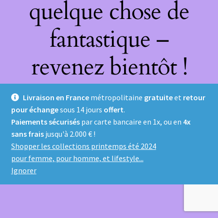
quelque chose de
fantastique –
revenez bientôt !
Livraison en France
métropolitaine
gratuite
et
retour
pour échange
sous 14 jours
offert
.
Paiements sécurisés
par carte bancaire en 1x, ou en
4x
sans frais
jusqu'à 2.000 € !
Shopper les collections printemps été 2024
pour femme, pour homme, et lifestyle...
Ignorer