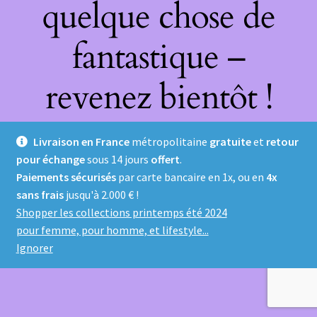
quelque chose de
fantastique –
revenez bientôt !
Livraison en France
métropolitaine
gratuite
et
retour
pour échange
sous 14 jours
offert
.
Paiements sécurisés
par carte bancaire en 1x, ou en
4x
sans frais
jusqu'à 2.000 € !
Shopper les collections printemps été 2024
pour femme, pour homme, et lifestyle...
Ignorer