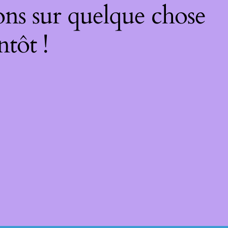
ons sur quelque chose
ntôt !