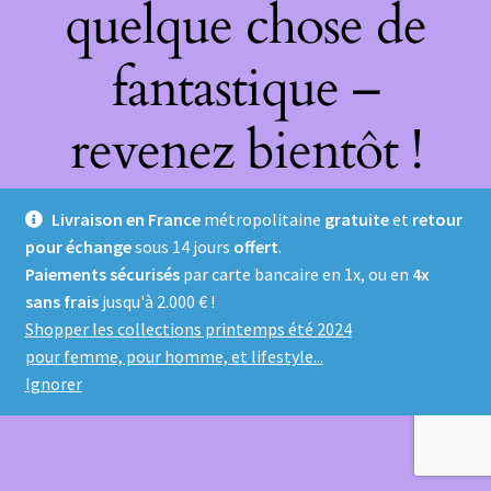
quelque chose de
fantastique –
revenez bientôt !
Livraison en France
métropolitaine
gratuite
et
retour
pour échange
sous 14 jours
offert
.
Paiements sécurisés
par carte bancaire en 1x, ou en
4x
sans frais
jusqu'à 2.000 € !
Shopper les collections printemps été 2024
pour femme, pour homme, et lifestyle...
Ignorer