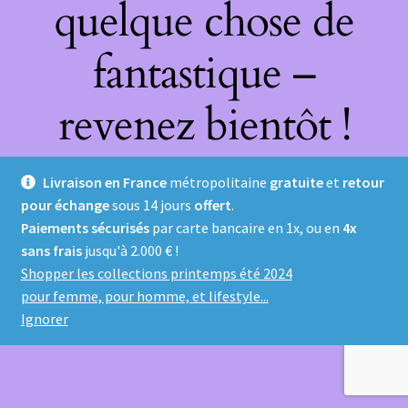
quelque chose de
fantastique –
revenez bientôt !
Livraison en France
métropolitaine
gratuite
et
retour
pour échange
sous 14 jours
offert
.
Paiements sécurisés
par carte bancaire en 1x, ou en
4x
sans frais
jusqu'à 2.000 € !
Shopper les collections printemps été 2024
pour femme, pour homme, et lifestyle...
Ignorer