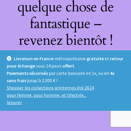
quelque chose de
fantastique –
revenez bientôt !
Livraison en France
métropolitaine
gratuite
et
retour
pour échange
sous 14 jours
offert
.
Paiements sécurisés
par carte bancaire en 1x, ou en
4x
sans frais
jusqu'à 2.000 € !
Shopper les collections printemps été 2024
pour femme, pour homme, et lifestyle...
Ignorer