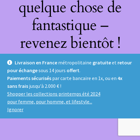
quelque chose de
fantastique –
revenez bientôt !
Livraison en France
métropolitaine
gratuite
et
retour
pour échange
sous 14 jours
offert
.
Paiements sécurisés
par carte bancaire en 1x, ou en
4x
sans frais
jusqu'à 2.000 € !
Shopper les collections printemps été 2024
pour femme, pour homme, et lifestyle...
Ignorer