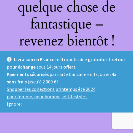
quelque chose de
fantastique –
revenez bientôt !
Livraison en France
métropolitaine
gratuite
et
retour
pour échange
sous 14 jours
offert
.
Paiements sécurisés
par carte bancaire en 1x, ou en
4x
sans frais
jusqu'à 2.000 € !
Shopper les collections printemps été 2024
pour femme, pour homme, et lifestyle...
Ignorer