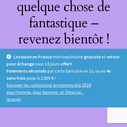
quelque chose de
fantastique –
revenez bientôt !
Livraison en France
métropolitaine
gratuite
et
retour
pour échange
sous 14 jours
offert
.
Paiements sécurisés
par carte bancaire en 1x, ou en
4x
sans frais
jusqu'à 2.000 € !
Shopper les collections printemps été 2024
pour femme, pour homme, et lifestyle...
Ignorer