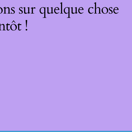
ons sur quelque chose
ntôt !