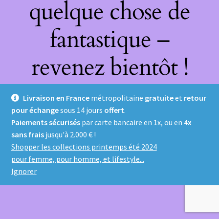
quelque chose de
fantastique –
revenez bientôt !
Livraison en France
métropolitaine
gratuite
et
retour
pour échange
sous 14 jours
offert
.
Paiements sécurisés
par carte bancaire en 1x, ou en
4x
sans frais
jusqu'à 2.000 € !
Shopper les collections printemps été 2024
pour femme, pour homme, et lifestyle...
Ignorer