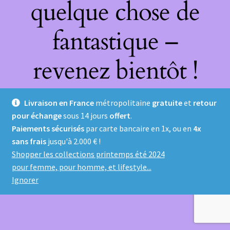
quelque chose de
fantastique –
revenez bientôt !
Livraison en France
métropolitaine
gratuite
et
retour
pour échange
sous 14 jours
offert
.
Paiements sécurisés
par carte bancaire en 1x, ou en
4x
sans frais
jusqu'à 2.000 € !
Shopper les collections printemps été 2024
pour femme, pour homme, et lifestyle...
Ignorer