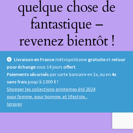
quelque chose de
fantastique –
revenez bientôt !
Livraison en France
métropolitaine
gratuite
et
retour
pour échange
sous 14 jours
offert
.
Paiements sécurisés
par carte bancaire en 1x, ou en
4x
sans frais
jusqu'à 2.000 € !
Shopper les collections printemps été 2024
pour femme, pour homme, et lifestyle...
Ignorer