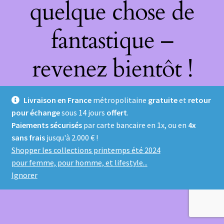
quelque chose de
fantastique –
revenez bientôt !
Livraison en France
métropolitaine
gratuite
et
retour
pour échange
sous 14 jours
offert
.
Paiements sécurisés
par carte bancaire en 1x, ou en
4x
sans frais
jusqu'à 2.000 € !
Shopper les collections printemps été 2024
pour femme, pour homme, et lifestyle...
Ignorer