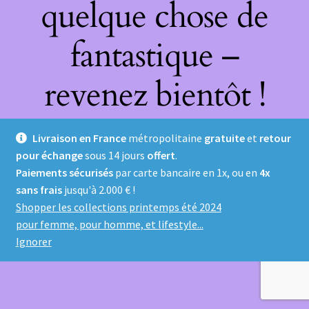
quelque chose de
fantastique –
revenez bientôt !
Livraison en France
métropolitaine
gratuite
et
retour
pour échange
sous 14 jours
offert
.
Paiements sécurisés
par carte bancaire en 1x, ou en
4x
sans frais
jusqu'à 2.000 € !
Shopper les collections printemps été 2024
pour femme, pour homme, et lifestyle...
Ignorer