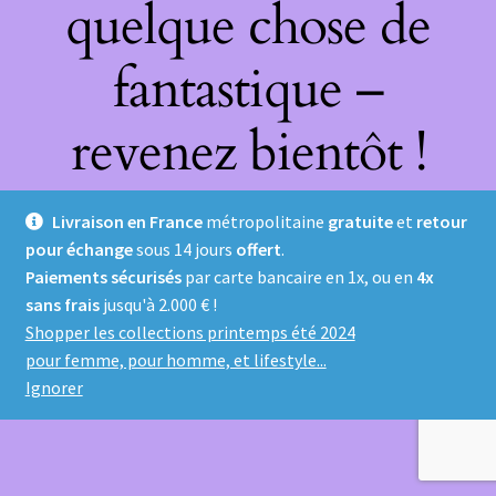
quelque chose de
fantastique –
revenez bientôt !
Livraison en France
métropolitaine
gratuite
et
retour
pour échange
sous 14 jours
offert
.
Paiements sécurisés
par carte bancaire en 1x, ou en
4x
sans frais
jusqu'à 2.000 € !
Shopper les collections printemps été 2024
pour femme, pour homme, et lifestyle...
Ignorer