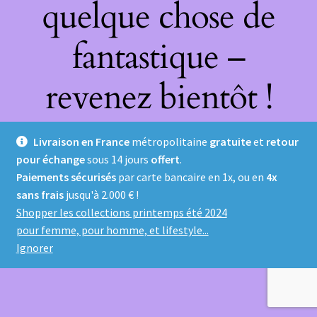
quelque chose de
fantastique –
revenez bientôt !
Livraison en France
métropolitaine
gratuite
et
retour
pour échange
sous 14 jours
offert
.
Paiements sécurisés
par carte bancaire en 1x, ou en
4x
sans frais
jusqu'à 2.000 € !
Shopper les collections printemps été 2024
pour femme, pour homme, et lifestyle...
Ignorer