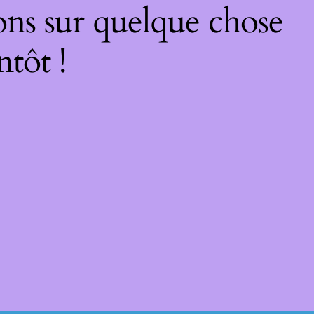
ons sur quelque chose
ntôt !