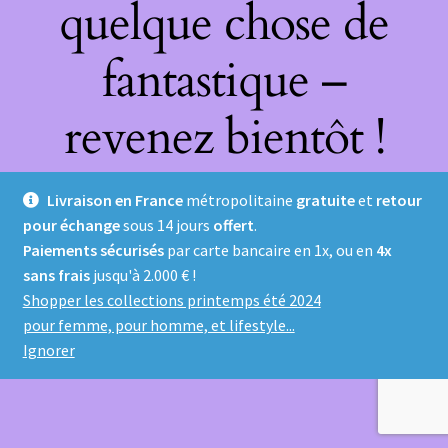
quelque chose de
fantastique –
revenez bientôt !
Livraison en France
métropolitaine
gratuite
et
retour
pour échange
sous 14 jours
offert
.
Paiements sécurisés
par carte bancaire en 1x, ou en
4x
sans frais
jusqu'à 2.000 € !
Shopper les collections printemps été 2024
pour femme, pour homme, et lifestyle...
Ignorer