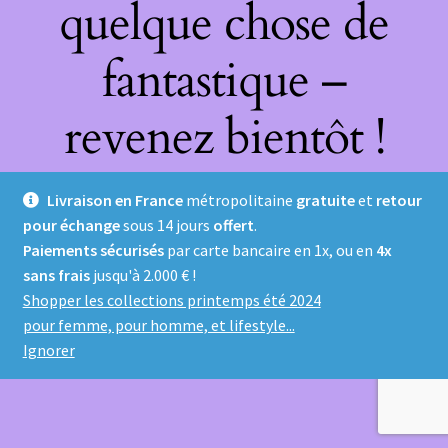
quelque chose de
fantastique –
revenez bientôt !
Livraison en France
métropolitaine
gratuite
et
retour
pour échange
sous 14 jours
offert
.
Paiements sécurisés
par carte bancaire en 1x, ou en
4x
sans frais
jusqu'à 2.000 € !
Shopper les collections printemps été 2024
pour femme, pour homme, et lifestyle...
Ignorer