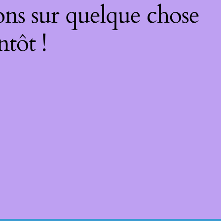
ons sur quelque chose
ntôt !