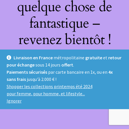
quelque chose de
fantastique –
revenez bientôt !
Livraison en France
métropolitaine
gratuite
et
retour
pour échange
sous 14 jours
offert
.
Paiements sécurisés
par carte bancaire en 1x, ou en
4x
sans frais
jusqu'à 2.000 € !
Shopper les collections printemps été 2024
pour femme, pour homme, et lifestyle...
Ignorer