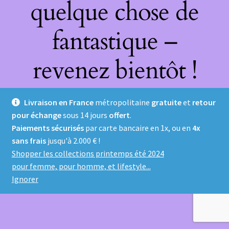
quelque chose de
fantastique –
revenez bientôt !
Livraison en France
métropolitaine
gratuite
et
retour
pour échange
sous 14 jours
offert
.
Paiements sécurisés
par carte bancaire en 1x, ou en
4x
sans frais
jusqu'à 2.000 € !
Shopper les collections printemps été 2024
pour femme, pour homme, et lifestyle...
Ignorer