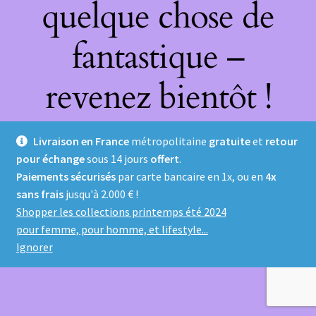
quelque chose de
fantastique –
revenez bientôt !
Livraison en France
métropolitaine
gratuite
et
retour
pour échange
sous 14 jours
offert
.
Paiements sécurisés
par carte bancaire en 1x, ou en
4x
sans frais
jusqu'à 2.000 € !
Shopper les collections printemps été 2024
pour femme, pour homme, et lifestyle...
Ignorer