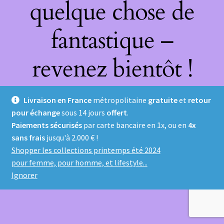
quelque chose de
fantastique –
revenez bientôt !
Livraison en France
métropolitaine
gratuite
et
retour
pour échange
sous 14 jours
offert
.
Paiements sécurisés
par carte bancaire en 1x, ou en
4x
sans frais
jusqu'à 2.000 € !
Shopper les collections printemps été 2024
pour femme, pour homme, et lifestyle...
Ignorer